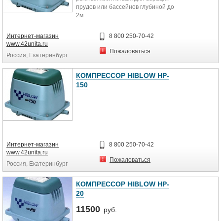
прудов или бассейнов глубиной до
2м.
Применяется также для подачи
воздуха в:
Интернет-магазин
8 800 250-70-42
системы биологической очистки,
www.42unita.ru
септики;
Пожаловаться
Россия, Екатеринбург
локальные очистные сооружения
(ЛОС);
системы глубокой очистки;
КОМПРЕССОР HIBLOW HP-
автономные канализации;
150
очистные системы ТОПАС (TOPAS),
Тверь, ЮНИЛОС Астра, ЭКОРОС,
Deka, ЛокОС, ТополВатер
(TopolWater), ЮБАС, Евробион,
Биокси, Биотал и другие
Интернет-магазин
8 800 250-70-42
www.42unita.ru
Пожаловаться
Россия, Екатеринбург
КОМПРЕССОР HIBLOW HP-
20
11500
руб.