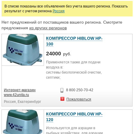
В списке показаны все объявления без учета вашего региона. Показать
результат с учетом региона
Россия
Нет предложений от поставщиков вашего региона. Смотрите
предложения
из других регионов
КОМПРЕССОР HIBLOW HP-
100
24000
руб.
Применяется также для подачи
воздуха в:
системы биологической очистки,
септики;
локальные очистные сооружения
(ЛОС);
Интернет-магазин
8 800 250-70-42
системы глубокой очистки;
www.42unita.ru
автономные канализации;
Пожаловаться
Россия, Екатеринбург
очистные системы ТОПАС (TOPAS),
Тверь, ЮНИЛОС Астра, ЭКОРОС,
Deka, ЛокОС, ТополВатер
КОМПРЕССОР HIBLOW HP-
(TopolWater), ЮБАС, Евробион,
120
Биокси, Биотал и другие
Используется для аэрации в
рыбных хозяйствах, для аэрации