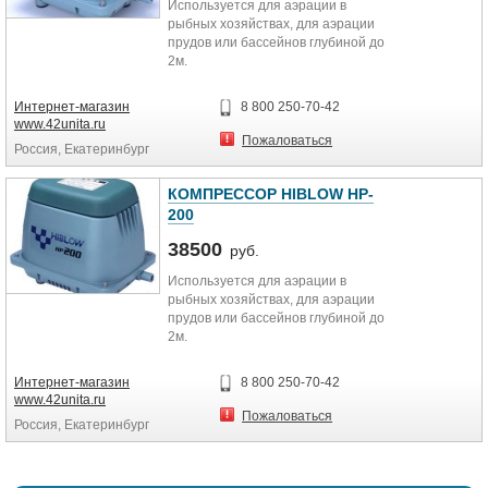
Используется для аэрации в
рыбных хозяйствах, для аэрации
прудов или бассейнов глубиной до
2м.
Применяется также для подачи
воздуха в:
Интернет-магазин
8 800 250-70-42
системы биологической очистки,
www.42unita.ru
септики;
Пожаловаться
Россия, Екатеринбург
локальные очистные сооружения
(ЛОС);
системы глубокой очистки;
КОМПРЕССОР HIBLOW HP-
автономные канализации;
200
очистные системы ТОПАС (TOPAS),
Тверь, ЮНИЛОС Астра, ЭКОРОС,
38500
руб.
Deka, ЛокОС, ТополВатер
Используется для аэрации в
(TopolWater), ЮБАС, Евробион,
рыбных хозяйствах, для аэрации
Биокси, Биотал и другие
прудов или бассейнов глубиной до
2м.
Применяется также для подачи
воздуха в:
Интернет-магазин
8 800 250-70-42
системы биологической очистки,
www.42unita.ru
септики;
Пожаловаться
Россия, Екатеринбург
локальные очистные сооружения
(ЛОС);
системы глубокой очистки;
автономные канализации;