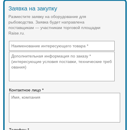
очистные системы ТОПАС (TOPAS),
Заявка на закупку
Тверь, ЮНИЛОС Астра, ЭКОРОС,
Deka, ЛокОС, ТополВатер
Разместите заявку на оборудование для
(TopolWater), ЮБАС, Евробион,
рыбоводства. Заявка будет направлена
Биокси, Биотал и другие.
поставщикам — участникам торговой площадки
Raise.ru.
Контактное лицо *
Телефон *