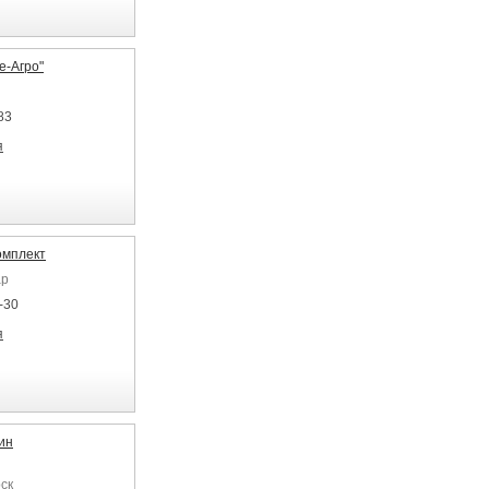
-Агро"
83
я
омплект
ар
-30
я
ин
ск