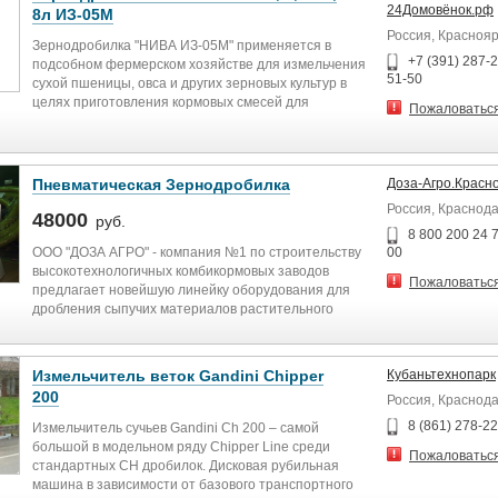
фуражного зерна различных культур в соответствии с
24Домовёнок.рф
8л ИЗ-05М
зоотехническими требованиями для всех видов
Россия, Краснояр
возрастных групп животных и птицы на
Зернодробилка "НИВА ИЗ-05М" применяется в
животноводческих фермах и в составе комплекса
+7 (391) 287-2
подсобном фермерском хозяйстве для измельчения
оборудования по приготовлению кормов.
51-50
сухой пшеницы, овса и других зерновых культур в
целях приготовления кормовых смесей для
Пожаловатьс
домашнего скота и птицы.
Измельчитель зерна устанавливается под навесом
или в помещении, эксплуатируется при температуре
Пневматическая Зернодробилка
Доза-Агро.Красн
окружающей среды от 0 до +30 градусов.
Россия, Краснод
48000
руб.
8 800 200 24 7
ООО "ДОЗА АГРО" - компания №1 по строительству
00
высокотехнологичных комбикормовых заводов
Пожаловатьс
предлагает новейшую линейку оборудования для
дробления сыпучих материалов растительного
происхождения.
Преимущества нашей компании:
Измельчитель веток Gandini Chipper
Кубаньтехнопарк
Мы являемся разработчиками всего модельного ряда
200
Россия, Краснод
пневмодробилок в РФ.
У нас самый большой ассортимент зернодробилок
8 (861) 278-2
Измельчитель сучьев Gandini Ch 200 – самой
производительностью от 150 кг до 5000 кг/час.
большой в модельном ряду Chipper Line среди
Пожаловатьс
Всегда в наличии
стандартных CH дробилок. Дисковая рубильная
Преимущества наших дробилок:
машина в зависимости от базового транспортного