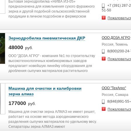
Бытовая зернодробилка «НИВА ИЗ-05»
100мм;
+7 (391) 287-2
предназначена для измельчения сухого фуражного
-сечки соломы, с влажностью до 14% и длиной до
51-50
зерна и другой подобной сельскохозяйственной
100мм.
продукции в личном подсобном и фермерском
Пожаловатьс
хозяйстве в целях приготовления кормовой смеси
Дробилка ДКР разработана лучшими специалистами
для животных и птиц.
в области проектирования оборудования для
производства комбикорма. Запатентована и имеет
Измельчитель зерна должен эксплуатироваться под
Зернодробилка пневматическая ДКР
ООО ДОЗА АГРО
все сертификаты надежности и качества.
навесом или в помещении при
Россия, Тюмень
температуре окружающей среды от 0 до +30
48000
руб.
Особенности зернодробилки:
градусов.
8(800)200-24-
1) встроенный сепаратор, отделяющий
ООО "ДОЗА АГРО" - компания №1 по строительству
минеральные и металломагнитные примеси из
Пожаловатьс
высокотехнологичных комбикормовых заводов
подаваемого продукта, что увеличивает ресурс
предлагает новейшую линейку оборудования для
рабочих органов.
дробления сыпучих материалов растительного
2) регулировка степени помола производится с
происхождения.
помощью сменных сит с отверстиями нужного
диаметра.
Преимущества нашей компании:
3) дробилка используется автономно или
Машина для очистки и калибровки
ООО "ТехАгро"
Мы являемся разработчиками всего модельного ряда
встраивается в линию для приготовления
зерна алмаз
Россия, Самара
пневмодробилок в РФ.
полнорационных комбикормов.
У нас самый большой ассортимент зернодробилок
8(846)991-55-
177000
руб.
производительностью от 150 кг до 5000 кг/час.
Пожаловатьс
Всегда в наличии
Машина для очистки зерна АЛМАЗ не имеет решет,
Удобная! Габаритные размеры
Преимущества наших дробилок:
работает на основе метода аэродинамического
Выгодная! Мощность: от 3 кВт до 37 кВт
1) встроенный сепаратор, отделяющий
разделения сыпучих материалов по удельному весу.
Производительная! Производительность: от 0,15 т/
минеральные и металломагнитные примеси из
Сепараторы зерна АЛМАЗ имеют
час до 5 т/час
подаваемого продукта