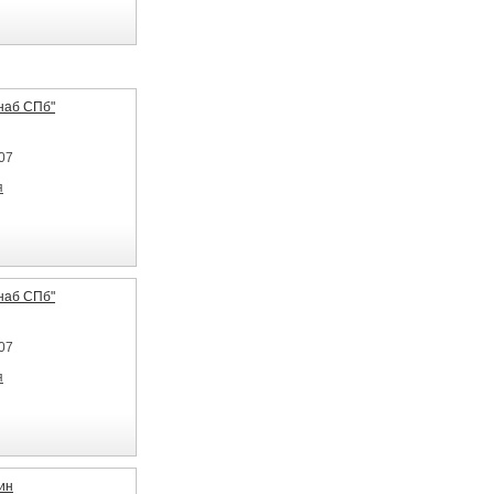
наб СПб"
07
я
наб СПб"
07
я
ин