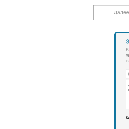
Далее
З
Р
п
т
К