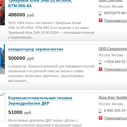
Триерный блок ЗАВ-10.90.000А,
ООО "RM-Агро"
БТМ-800-8А
Россия, Москва
8(925)676-66-
486000
руб.
Пожаловатьс
ООО «RM-Агро» поставляет Триерные блоки
ЗАВ-10.90.000А, БТМ-800-8 из наличия и на заказ
Триерный блок ЗАВ-10.90.000А — производительная
стационарная...
сепараторор зерноочистки
ООО Сельхозтех
Россия, Москва
500000
руб.
+7926 844 52 
Сепаратор, предназначенный для предварительной,
Пожаловатьс
первичной и вторичной очистки зерна и семян
зерновых колосовых, крупяных, зернобобовых,
масличных...
Кормозаготовительная техника
Доза Агро Челяб
Зернодробилки ДКР
Россия, Москва
8-800-200-24-
51000
руб.
Пожаловатьс
Молотковые дробилки ДКР серии «Доза» с
пневматической загрузкой и выгрузкой сырья