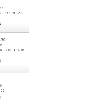
ск
7-07 +7 (391) 288-
я
одар
ар
6 , +7 (831) 242 05
я
ар
2-16
я