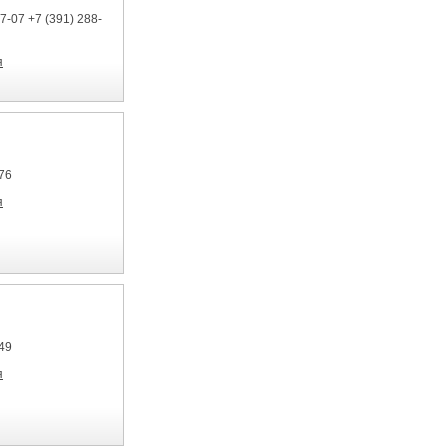
7-07 +7 (391) 288-
я
76
я
49
я