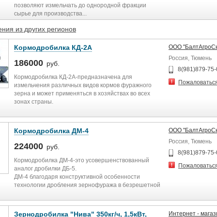
позволяют измельчать до однородной фракции
сырье для производства...
ния из других регионов
Кормодробилка КД-2А
ООО "БалтАгроС
Россия, Тюмень
186000
руб.
8(981)879-75-
Кормодробилка КД-2А-предназначена для
Пожаловатьс
измельчения различных видов кормов фуражного
зерна и может применяться в хозяйствах во всех
зонах страны.
Дробилка применяется как самостоятельная
машина. Для загрузки зерна в приемный бункер
нужно использовать имеющиеся в хозяйствах
Кормодробилка ДМ-4
ООО "БалтАгроС
погрузочные механизмы.
Россия, Тюмень
Дробильный барабан заимствован от кормодробилки
224000
руб.
КДУ-2,0. Измельченный продукт от дробильного
8(981)879-75-
барабана подается вентилятором через систему
Кормодробилка ДМ-4-это усовершенствованный
Пожаловатьс
трубопроводов и циклон к погрузчику шнековому.
аналог дробилки ДБ-5.
Погрузчик шнековый обеспечивает удаление
ДМ-4 благодаря конструктивной особенности
готового продукта из зоны обслуживания дробилки.
технологии дробления зернофуража в безрешетной
Управление дробилкой осуществляется со шкафа
камере приводит к снижению удельного расхода
управления .
электроэнергии на среднем помоле 40%.
Дробилка предназначена для измельчения
Зернодробилка "Нива" 350кг/ч, 1,5кВт,
Интернет - магаз