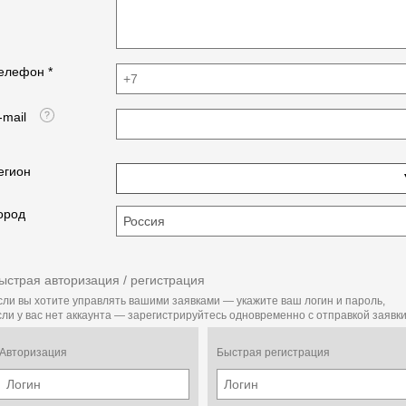
100мм.
Дробилка ДКР разработана лучшими специалистами
в области проектирования оборудования для
производства комбикорма. Запатентована и имеет
елефон *
все сертификаты надежности и качества.
-mail
Особенности зернодробилки:
1) встроенный сепаратор, отделяющий
минеральные и металломагнитные примеси из
подаваемого продукта, что увеличивает ресурс
егион
рабочих органов.
2) регулировка степени помола производится с
помощью сменных сит с отверстиями нужного
ород
диаметра.
3) дробилка используется автономно или
встраивается в линию для приготовления
полнорационных комбикормов.
ыстрая авторизация / регистрация
сли вы хотите управлять вашими заявками — укажите ваш логин и пароль,
сли у вас нет аккаунта — зарегистрируйтесь одновременно с отправкой заявки
Удобная! Габаритные размеры
Выгодная! Мощность: от 3 кВт до 37 кВт
Производительная! Производительность: от 0,15 т/
Авторизация
Быстрая регистрация
час до 5 т/час
Высокое качество и наилучшая производительность.