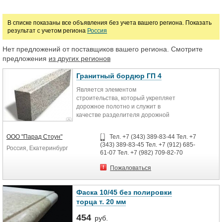
В списке показаны все объявления без учета вашего региона. Показать
результат с учетом региона
Россия
Нет предложений от поставщиков вашего региона. Смотрите
предложения
из других регионов
Гранитный бордюр ГП 4
Является элементом
строительства, который укрепляет
дорожное полотно и служит в
качестве разделителя дорожной
зоны и тротуара.
ООО "Парад Стоун"
Тел. +7 (343) 389-83-44 Тел. +7
Отделка бордюром из
(343) 389-83-45 Тел. +7 (912) 685-
Россия, Екатеринбург
натурального камня способна
61-07 Тел. +7 (982) 709-82-70
облагородить ландшафт и придать
респектабельный и
Пожаловаться
монументальный вид.
Неповторимый рисунок подчеркнет
неповторимость каждого объекта.
Фаска 10/45 без полировки
торца т. 20 мм
Специалисты нашей компании
могут изготовить изделия с
454
руб.