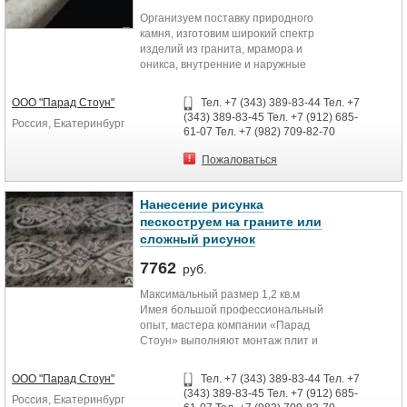
нестандартным рельефом,
Организуем поставку природного
полировкой.
камня, изготовим широкий спектр
изделий из гранита, мрамора и
Гранит является одним из самых
оникса, внутренние и наружные
подходящих материалов для
облицовочные работы, мощение.
изготовления бордюра, поскольку
обладает практически
ООО "Парад Стоун"
Тел. +7 (343) 389-83-44 Тел. +7
неограниченным сроком службы,
(343) 389-83-45 Тел. +7 (912) 685-
Россия, Екатеринбург
достаточной прочностью и
61-07 Тел. +7 (982) 709-82-70
эстетичным внешним видом. Кроме
того одним из качеств гранита
Пожаловаться
является богатая цветовая гамма.
Нанесение рисунка
Мы всегда готовы выполнить
изделия по индивидуальным
пескоструем на граните или
размерам заказчика, изготовим
сложный рисунок
высокие ландшафтные бордюры,
7762
парковочные или тротуарные.
руб.
Максимальный размер 1,2 кв.м
Комбинируя различные варианты
Имея большой профессиональный
материала, можно создать
опыт, мастера компании «Парад
уникальный дизайн территории.
Стоун» выполняют монтаж плит и
слэбов натурального камня
Размер: 100x200xL. Вес: 0.056 кг
аккуратно и оперативно.
ООО "Парад Стоун"
Тел. +7 (343) 389-83-44 Тел. +7
(343) 389-83-45 Тел. +7 (912) 685-
Россия, Екатеринбург