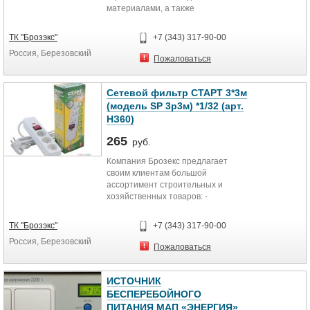
материалами, а также
соответствующим инструментом.
Помимо этого в наличии мелкая
ТК "Брозэкс"
+7 (343) 317-90-00
бытовая техника, посуда, бытовая
Россия, Березовский
химия. У Вас есть возможность
Пожаловаться
оформления заказа с доставкой.
Оставляйте заявку на сайте и мы с
Вами свяжемся.
Сетевой фильтр СТАРТ 3*3м
(модель SP 3р3м) *1/32 (арт.
НЗ60)
265
руб.
Компания Брозекс предлагает
своим клиентам большой
ассортимент строительных и
хозяйственных товаров: -
строительные смести, -
отделочные материалы; -
ТК "Брозэкс"
+7 (343) 317-90-00
погонажные изделия; - листовые
Россия, Березовский
материалы; - бытовая химия; -
Пожаловаться
посуда, - мелкая кухонная техника
и многое другое. Товары снабжены
всей необходимой документацией.
ИСТОЧНИК
Вы можете заказать доставку
БЕСПЕРЕБОЙНОГО
заказа до объекта. Уровень цен
ПИТАНИЯ МАП «ЭНЕРГИЯ»