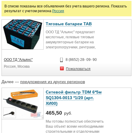
В списке показаны все объявления без учета вашего региона. Показать
результат с учетом региона
Россия
Цена
Тяговые батареи TAB
руб.
ООО ТД "Альянс" предлагает
кислотные, гелевые тяговые
аккумуляторные батареи на
электропогрузчики, ричтраки,
комплектовщики заказов,
узкопроходники,...
ООО ТД "Альянс"
8 (8652) 28- 09- 90
Россия, Москва
Пожаловаться
Далее —
предложения из других регионов
Сетевой фильтр TDM 6*5м
SQ1304-0013 *1/20 (арт.
ХИ00)
465,50
руб.
Мы готовы полностью обеспечить
Ваш объект всеми необходимыми
строительными и отделочными