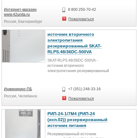
напряжения имеющие 3-фазный
вход и 3-фазный выход,
Интернет-магазин
8 800 250-70-42
применяются для защиты
www.42unita.ru
серверных комнат, небольших
Пожаловаться
Россия, Екатеринбург
офисов, телекоммуникационного
оборудования и другой нагрузки, в
том числе, 3-фазной, требующей
источник вторичного
максимальной надежности
электропитания
электропитания
резервированный SKAT-
RLPS.48/36DC-500VA
SKAT-RLPS.48/36DC-500VA -
источник вторичного
электропитания резервированный
Особенности:
- питание нагрузки
Инжиниринг-ПБ
+7 (351) 248-33-16
стабилизированным напряжением
Россия, Челябинск
постоянного тока;
Пожаловаться
- автоматический переход в режим
резервного питания нагрузки от
АКБ при пропадании или снижении
РИП-24-1/7М4 (РИП-24
напряжения электрической сети;
(исп.02)) резервированный
- оптимальный заряд
источник питания
аккумуляторной батареи;
- защита АКБ от глубокого разряда;
Резервированный источник