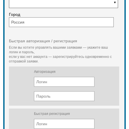
Вес 8,0 кг
Выходное напряжение питания 48
В
Город
Суммарный выходной ток 9 А
Количество АКБ 4
Размеры 465х435х195 мм3
Вес 8,0 кг
Быстрая авторизация / регистрация
Если вы хотите управлять вашими заявками — укажите ваш
логин и пароль,
если у вас нет аккаунта — зарегистрируйтесь одновременно с
отправкой заявки.
Авторизация
Быстрая регистрация