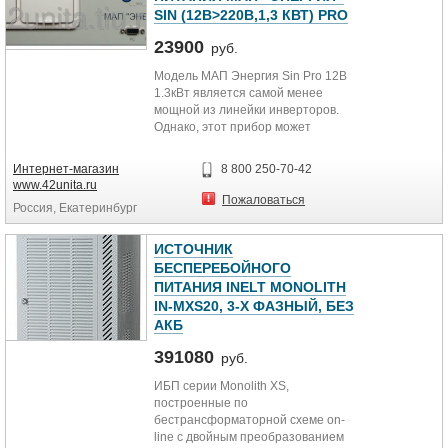
приятно удивит любого заказчика.
SIN (12В>220В,1,3 КВТ) PRO
Звоните прямо сейчас.
23900
руб.
Модель МАП Энергия Sin Pro 12В
1.3кВт является самой менее
мощной из линейки инверторов.
Однако, этот прибор может
выполнять функции ИБП/UPS/
Бесперебойника и поддерживать, в
Интернет-магазин
8 800 250-70-42
том числе, работу таких приборов:
www.42unita.ru
3-х стационарных компьютеров,
Пожаловаться
Россия, Екатеринбург
потребляющих 400Вт каждый;
Насос малыш (400 Вт и в хорошем
состоянии не слишком глубоко и
ИСТОЧНИК
чистой воде);
БЕСПЕРЕБОЙНОГО
Заряжать шуруповерты, питать
ПИТАНИЯ INELT MONOLITH
дрели до 600 Вт (исправные);
IN-MXS20, 3-Х ФАЗНЫЙ, БЕЗ
Обеспечить светодиодное
АКБ
освещение дачного домика;
Поддерживать работу котла.
391080
руб.
ИБП серии Monolith XS,
построенные по
бестрансформаторной схеме on-
line с двойным преобразованием